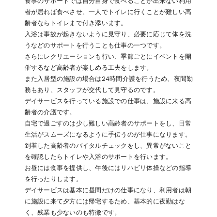
食事のサポートでは自分自身で食べることが出来ない利用
者が居れば食べさせ、一人でトイレに行くことが難しい高
齢者ならトイレまで付き添います。
入浴は事故が起きないように見守り、必要に応じて体を洗
うなどのサポートを行うことも仕事の一つです。
さらにレクリエーションも行い、季節ごとにイベントを開
催するなど高齢者が楽しめる工夫をします。
また入居型の施設の場合は24時間介護を行うため、夜間勤
務もあり、スタッフが交代して見守るのです。
デイサービスを行っている施設での仕事は、施設に来る高
齢者の介護です。
自宅で過ごすのは少し難しい高齢者のサポートをし、日常
生活がスムーズになるように手伝うのが仕事になります。
到着した高齢者のバイタルチェックをし、異常がないこと
を確認したらトイレや入浴のサポートを行います。
お昼には食事を提供し、午後にはリハビリ体操などの指導
を行ったりします。
デイサービスは基本に昼間だけの仕事になり、利用者は朝
に施設に来て夕方には帰宅するため、基本的に夜勤はな
く、残業も少ないのも特徴です。